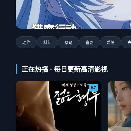
猎魔行动
深海战纪
动作
科幻
悬疑
喜剧
爱情
正在热播 · 每日更新高清影视
9.7