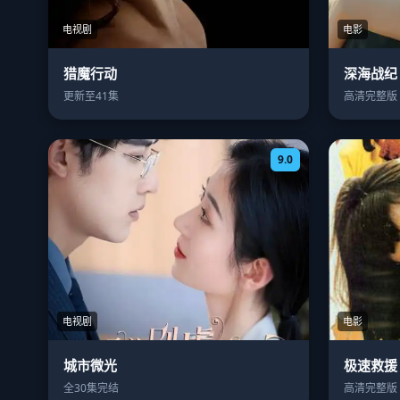
电视剧
电影
猎魔行动
深海战纪
更新至41集
高清完整版
9.0
电视剧
电影
城市微光
极速救援
全30集完结
高清完整版