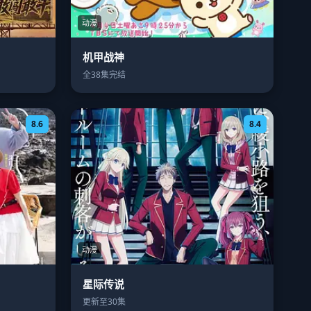
动漫
机甲战神
全38集完结
8.6
8.4
动漫
星际传说
更新至30集