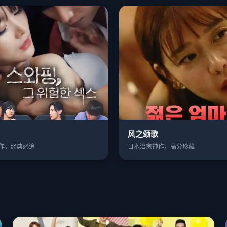
风之颂歌
作，经典必追
日本治愈神作，高分珍藏