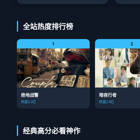
全站热度排行榜
1
2
绝地战警
暗夜行者
热度3.3亿
热度2.9亿
经典高分必看神作