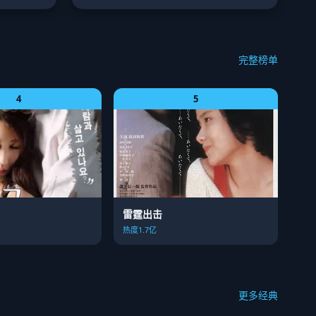
完整榜单
4
5
雷霆出击
热度1.7亿
更多经典